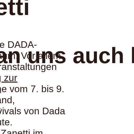
tti
:
die DADA-
an uns auch 
äum. Vor allem
ranstaltungen
g zur
he vom 7. bis 9.
:
and,
:
vivals von Dada
te.
Zanetti
im