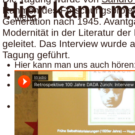
Hier kann m
Rahmen des Forschungsprojek
Menu
Generation nach 1945. Avant
Modernität in der Literatur der
geleitet. Das Interview wurde a
Tagung geführt.
Hier kann man uns auch hören
Spotify
Apple
Menu