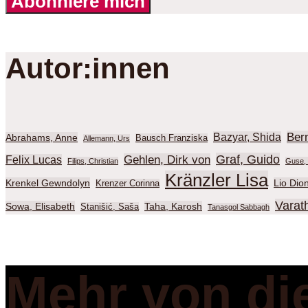
Abonniere mich
Autor:innen
Ber
Bazyar, Shida
Abrahams, Anne
Bausch Franziska
Allemann, Urs
Graf, Guido
Gehlen, Dirk von
Felix Lucas
Filips, Christian
Guse, 
Kränzler Lisa
Krenkel Gewndolyn
Lio Dio
Krenzer Corinna
Varat
Sowa, Elisabeth
Taha, Karosh
Stanišić, Saša
Tanasgol Sabbagh
Mehr von di