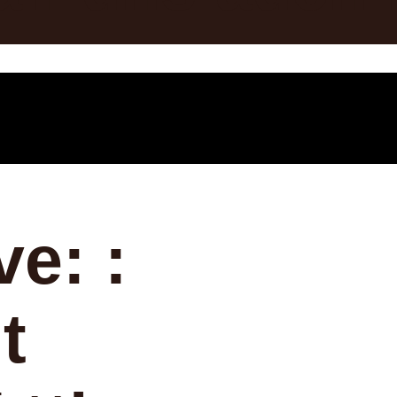
e: :
t