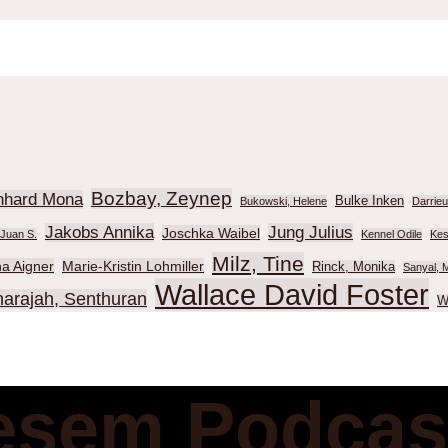
Bozbay, Zeynep
nhard Mona
Bulke Inken
Bukowski, Helene
Darrie
Jakobs Annika
Jung Julius
Joschka Waibel
Juan S.
Kennel Odile
Kes
Milz, Tine
na Aigner
Marie-Kristin Lohmiller
Rinck, Monika
Sanyal, M
Wallace David Foster
harajah, Senthuran
W
esem Podcas