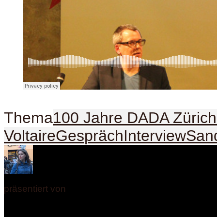
Thema
100 Jahre DADA Zürich
Voltaire
Gespräch
Interview
Sand
präsentiert von