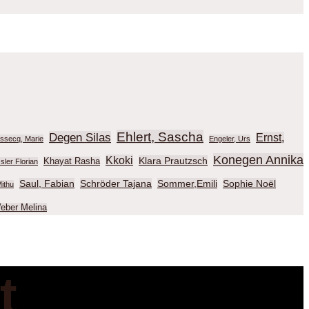
Ehlert, Sascha
Degen Silas
Ernst,
ussecq, Marie
Engeler, Urs
Konegen Annika
Kkoki
Klara Prautzsch
Khayat Rasha
sler Florian
Saul, Fabian
Schröder Tajana
Sommer,Emili
Sophie Noël
ithu
eber Melina
t