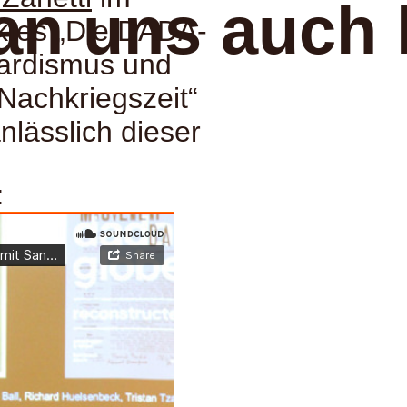
an uns auch 
tes „Die DADA-
gardismus und
 Nachkriegszeit“
nlässlich dieser
: