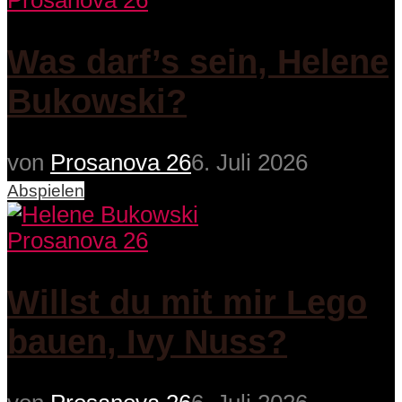
Prosanova 26
Was darf’s sein, Helene
Bukowski?
von
Prosanova 26
6. Juli 2026
Abspielen
Prosanova 26
Willst du mit mir Lego
bauen, Ivy Nuss?