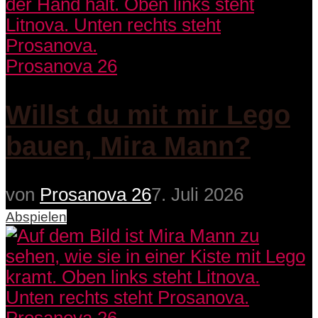
Prosanova 26
Willst du mit mir Lego
bauen, Mira Mann?
von
Prosanova 26
7. Juli 2026
Abspielen