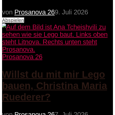
von
Prosanova 26
9. Juli 2026
Abspielen
Prosanova 26
Willst du mit mir Lego
bauen, Christina Maria
Ruederer?
von
Prosanova 26
7. Juli 2026